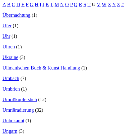
A
B
C
D
E
F
G
H
I
J
K
L
M
N
O
P
Q
R
S
T
U
V
W
X
Y
Z
#
Übernachtung
(1)
Ufer
(1)
Uhr
(1)
Uhren
(1)
Ukraine
(3)
Ullmanischen Buch & Kunst Handlung
(1)
Umbach
(7)
Umbrien
(1)
Umrißkupferstich
(12)
Umrißradierung
(32)
Unbekannt
(1)
Ungarn
(3)