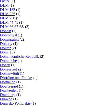
Dietze
(1)
DLM
(1)
DLM 182
(1)
DLM 225
(1)
DLM 250
(5)
DLM 44-45
(1)
DLM 66-67-68.
(2)
Döbeln
(1)
Dobromysl
(1)
Dogenpalast
(2)
Doherty
(1)
Doktor
(2)
Dom
(13)
Dominikanische Republik
(2)
Domkirche
(1)
Donau
(1)
Donaustauf
(2)
Donauwörth
(1)
Dörffling und Franke
(1)
Dortmund
(1)
Dou Gerard
(1)
Drachenfels
(1)
Dramburg
(1)
Drawno
(1)
Drawsko Pomorskie
(1)