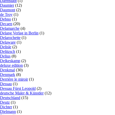
Darmstadt
(1)
Daumier
(12)
Daumont
(2)
de Troy
(1)
Debno
(1)
Decaen
(20)
Delamarche
(4)
Delang Verlag in Berlin
(1)
Delarochette
(1)
Delaware
(1)
Delisle
(2)
Delitzsch
(1)
Delius
(8)
Delkeskamp
(2)
deluxe edition
(3)
Denkmal
(30)
Denmark
(8)
Derrière le miroir
(1)
Dessau
(1)
Dessau Fürst Leopold
(2)
deutsche Maler & Künstler
(12)
Deutschland
(15)
Deutz
(1)
Dichter
(1)
Dielmann
(1)