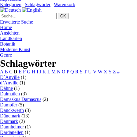
Kategorien
|
Schlagwörter
|
Warenkorb
Erweiterte Suche
Home
Ansichten
Landkarten
Botanik
Moderne Kunst
Genre
Schlagwörter
A
B
C
D
E
F
G
H
I
J
K
L
M
N
O
P
Q
R
S
T
U
V
W
X
Y
Z
#
D´Anville
(1)
d’Anville
(1)
Dähne
(1)
Dalmatien
(3)
Damaskus Damascus
(2)
Dampfer
(5)
Danckwerth
(3)
Dänemark
(13)
Danmark
(2)
Dannheimer
(1)
Dardanellen
(1)