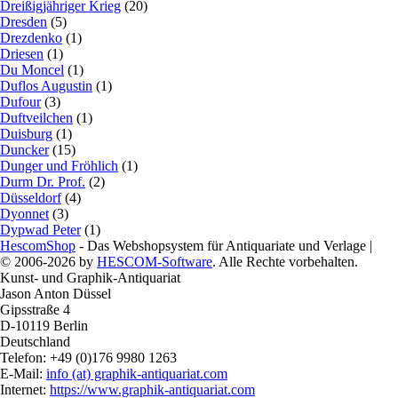
Dreißigjähriger Krieg
(20)
Dresden
(5)
Drezdenko
(1)
Driesen
(1)
Du Moncel
(1)
Duflos Augustin
(1)
Dufour
(3)
Duftveilchen
(1)
Duisburg
(1)
Duncker
(15)
Dunger und Fröhlich
(1)
Durm Dr. Prof.
(2)
Düsseldorf
(4)
Dyonnet
(3)
Dypwad Peter
(1)
HescomShop
- Das Webshopsystem für Antiquariate und Verlage |
© 2006-2026 by
HESCOM-Software
. Alle Rechte vorbehalten.
Kunst- und Graphik-Antiquariat
Jason Anton Düssel
Gipsstraße 4
D-10119 Berlin
Deutschland
Telefon: +49 (0)176 9980 1263
E-Mail:
info (at) graphik-antiquariat.com
Internet:
https://www.graphik-antiquariat.com