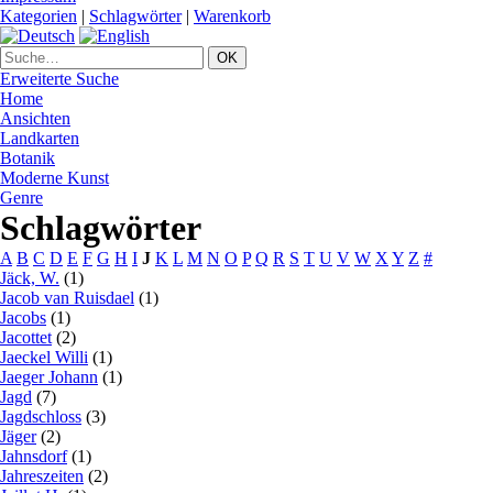
Kategorien
|
Schlagwörter
|
Warenkorb
Erweiterte Suche
Home
Ansichten
Landkarten
Botanik
Moderne Kunst
Genre
Schlagwörter
A
B
C
D
E
F
G
H
I
J
K
L
M
N
O
P
Q
R
S
T
U
V
W
X
Y
Z
#
Jäck, W.
(1)
Jacob van Ruisdael
(1)
Jacobs
(1)
Jacottet
(2)
Jaeckel Willi
(1)
Jaeger Johann
(1)
Jagd
(7)
Jagdschloss
(3)
Jäger
(2)
Jahnsdorf
(1)
Jahreszeiten
(2)