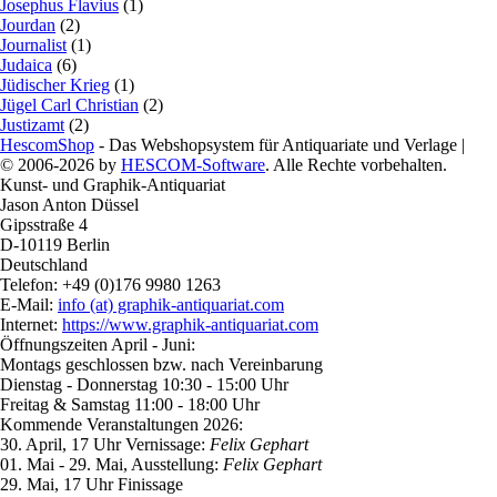
Josephus Flavius
(1)
Jourdan
(2)
Journalist
(1)
Judaica
(6)
Jüdischer Krieg
(1)
Jügel Carl Christian
(2)
Justizamt
(2)
HescomShop
- Das Webshopsystem für Antiquariate und Verlage |
© 2006-2026 by
HESCOM-Software
. Alle Rechte vorbehalten.
Kunst- und Graphik-Antiquariat
Jason Anton Düssel
Gipsstraße 4
D-10119 Berlin
Deutschland
Telefon: +49 (0)176 9980 1263
E-Mail:
info (at) graphik-antiquariat.com
Internet:
https://www.graphik-antiquariat.com
Öffnungszeiten April - Juni:
Montags geschlossen bzw. nach Vereinbarung
Dienstag - Donnerstag 10:30 - 15:00 Uhr
Freitag & Samstag 11:00 - 18:00 Uhr
Kommende Veranstaltungen 2026:
30. April, 17 Uhr Vernissage:
Felix Gephart
01. Mai - 29. Mai, Ausstellung:
Felix Gephart
29. Mai, 17 Uhr Finissage