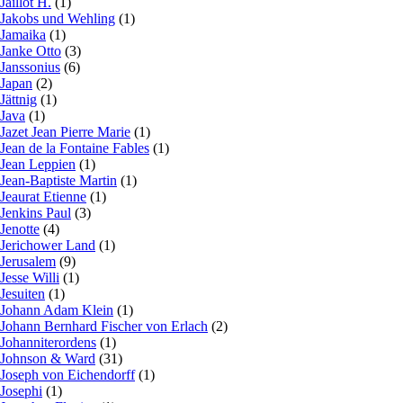
Jaillot H.
(1)
Jakobs und Wehling
(1)
Jamaika
(1)
Janke Otto
(3)
Janssonius
(6)
Japan
(2)
Jättnig
(1)
Java
(1)
Jazet Jean Pierre Marie
(1)
Jean de la Fontaine Fables
(1)
Jean Leppien
(1)
Jean-Baptiste Martin
(1)
Jeaurat Etienne
(1)
Jenkins Paul
(3)
Jenotte
(4)
Jerichower Land
(1)
Jerusalem
(9)
Jesse Willi
(1)
Jesuiten
(1)
Johann Adam Klein
(1)
Johann Bernhard Fischer von Erlach
(2)
Johanniterordens
(1)
Johnson & Ward
(31)
Joseph von Eichendorff
(1)
Josephi
(1)