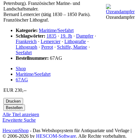
Petersburg). Französischer Marine- und
Landschaftsmaler.
Bernard Lemercier (tätig 1830 – 1850 Paris).
Ozeandampfer
Franzöischer Lithograf.
Kategorie:
Maritime/Seefahrt
Schlagwörter:
1835
·
19. Jh
·
Dampfer
·
Frankreich
·
Lemercier
·
Lithografie
·
Lithograph
·
Perrot
·
Schiffe, Marine
·
Seefahrt
Bestellnummer:
67AG
Shop
Maritime/Seefahrt
67AG
EUR 230,--
Alle Titel anzeigen
Erweiterte Suche
HescomShop
- Das Webshopsystem für Antiquariate und Verlage |
© 2006-2026 by
HESCOM-Software
. Alle Rechte vorbehalten.