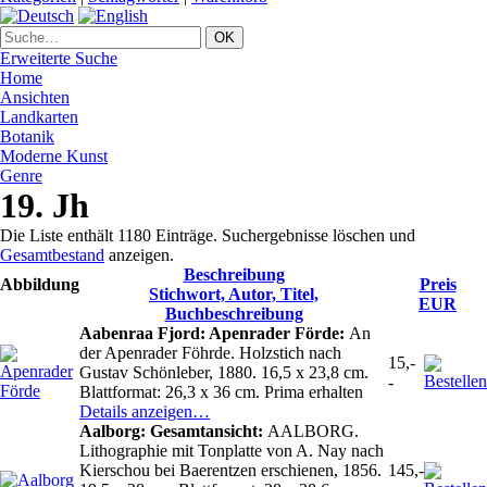
Erweiterte Suche
Home
Ansichten
Landkarten
Botanik
Moderne Kunst
Genre
19. Jh
Die Liste enthält 1180 Einträge. Suchergebnisse löschen und
Gesamtbestand
anzeigen.
Beschreibung
Abbildung
Preis
Stichwort, Autor, Titel,
EUR
Buchbeschreibung
Aabenraa Fjord: Apenrader Förde:
An
der Apenrader Föhrde. Holzstich nach
15,-
Gustav Schönleber, 1880. 16,5 x 23,8 cm.
-
Blattformat: 26,3 x 36 cm. Prima erhalten
Details anzeigen…
Aalborg: Gesamtansicht:
AALBORG.
Lithographie mit Tonplatte von A. Nay nach
Kierschou bei Baerentzen erschienen, 1856.
145,-