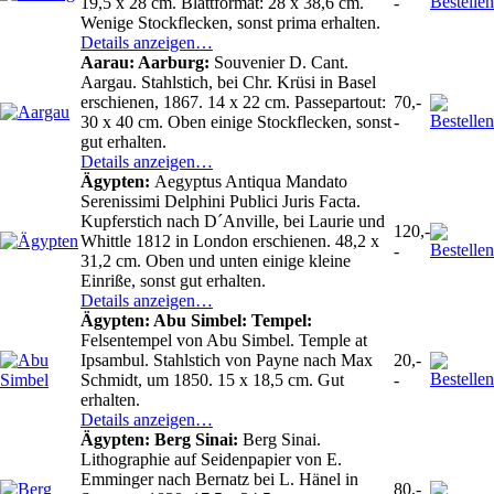
19,5 x 28 cm. Blattformat: 28 x 38,6 cm.
-
Wenige Stockflecken, sonst prima erhalten.
Details anzeigen…
Aarau: Aarburg:
Souvenier D. Cant.
Aargau. Stahlstich, bei Chr. Krüsi in Basel
erschienen, 1867. 14 x 22 cm. Passepartout:
70,-
30 x 40 cm. Oben einige Stockflecken, sonst
-
gut erhalten.
Details anzeigen…
Ägypten:
Aegyptus Antiqua Mandato
Serenissimi Delphini Publici Juris Facta.
Kupferstich nach D´Anville, bei Laurie und
120,-
Whittle 1812 in London erschienen. 48,2 x
-
31,2 cm. Oben und unten einige kleine
Einriße, sonst gut erhalten.
Details anzeigen…
Ägypten: Abu Simbel: Tempel:
Felsentempel von Abu Simbel. Temple at
Ipsambul. Stahlstich von Payne nach Max
20,-
Schmidt, um 1850. 15 x 18,5 cm. Gut
-
erhalten.
Details anzeigen…
Ägypten: Berg Sinai:
Berg Sinai.
Lithographie auf Seidenpapier von E.
Emminger nach Bernatz bei L. Hänel in
80,-