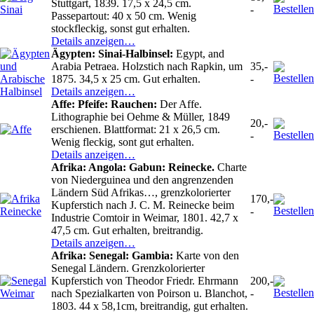
Stuttgart, 1839. 17,5 x 24,5 cm.
-
Passepartout: 40 x 50 cm. Wenig
stockfleckig, sonst gut erhalten.
Details anzeigen…
Ägypten: Sinai-Halbinsel:
Egypt, and
Arabia Petraea. Holzstich nach Rapkin, um
35,-
1875. 34,5 x 25 cm. Gut erhalten.
-
Details anzeigen…
Affe: Pfeife: Rauchen:
Der Affe.
Lithographie bei Oehme & Müller, 1849
20,-
erschienen. Blattformat: 21 x 26,5 cm.
-
Wenig fleckig, sont gut erhalten.
Details anzeigen…
Afrika: Angola: Gabun: Reinecke.
Charte
von Niederguinea und den angrenzenden
Ländern Süd Afrikas…, grenzkolorierter
170,-
Kupferstich nach J. C. M. Reinecke beim
-
Industrie Comtoir in Weimar, 1801. 42,7 x
47,5 cm. Gut erhalten, breitrandig.
Details anzeigen…
Afrika: Senegal: Gambia:
Karte von den
Senegal Ländern. Grenzkolorierter
Kupferstich von Theodor Friedr. Ehrmann
200,-
nach Spezialkarten von Poirson u. Blanchot,
-
1803. 44 x 58,1cm, breitrandig, gut erhalten.