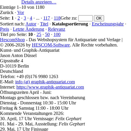
Details anzeigen…
Einträge 1–10 von 1180
Zurück
·
Vor
Seite:
1
·
2
·
3
·
4
· ... ·
117
·
118
Gehe zu
:
Sortiert nach:
Autor
·
Titel
·
Katalogsortierung
·
Erscheinungsjahr
·
Preis
·
Letzte Änderung
·
Relevanz
Titel pro Seite:
10
·
25
·
50
·
100
HescomShop
- Das Webshopsystem für Antiquariate und Verlage |
© 2006-2026 by
HESCOM-Software
. Alle Rechte vorbehalten.
Kunst- und Graphik-Antiquariat
Jason Anton Düssel
Gipsstraße 4
D-10119 Berlin
Deutschland
Telefon: +49 (0)176 9980 1263
E-Mail:
info (at) graphik-antiquariat.com
Internet:
https://www.graphik-antiquariat.com
Öffnungszeiten April - Juni:
Montags geschlossen bzw. nach Vereinbarung
Dienstag - Donnerstag 10:30 - 15:00 Uhr
Freitag & Samstag 11:00 - 18:00 Uhr
Kommende Veranstaltungen 2026:
30. April, 17 Uhr Vernissage:
Felix Gephart
01. Mai - 29. Mai, Ausstellung:
Felix Gephart
29. Mai, 17 Uhr Finissage