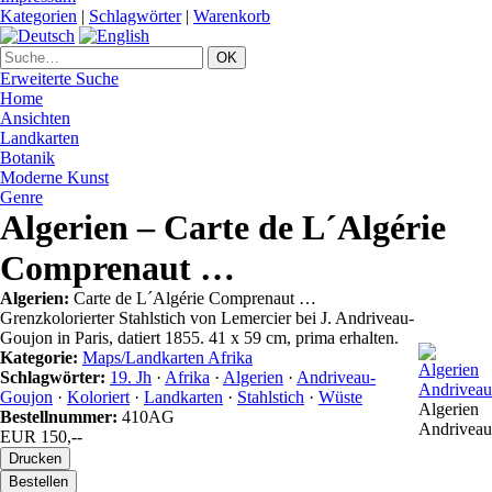
Kategorien
|
Schlagwörter
|
Warenkorb
Erweiterte Suche
Home
Ansichten
Landkarten
Botanik
Moderne Kunst
Genre
Algerien – Carte de L´Algérie
Comprenaut …
Algerien:
Carte de L´Algérie Comprenaut …
Grenzkolorierter Stahlstich von Lemercier bei J. Andriveau-
Goujon in Paris, datiert 1855. 41 x 59 cm, prima erhalten.
Kategorie:
Maps/Landkarten Afrika
Schlagwörter:
19. Jh
·
Afrika
·
Algerien
·
Andriveau-
Goujon
·
Koloriert
·
Landkarten
·
Stahlstich
·
Wüste
Algerien
Bestellnummer:
410AG
Andriveau
EUR 150,--