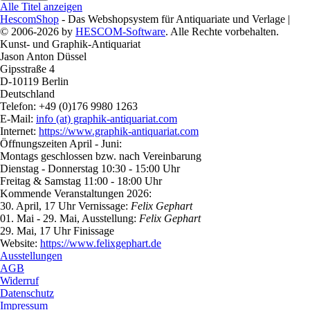
Alle Titel anzeigen
HescomShop
- Das Webshopsystem für Antiquariate und Verlage |
© 2006-2026 by
HESCOM-Software
. Alle Rechte vorbehalten.
Kunst- und Graphik-Antiquariat
Jason Anton Düssel
Gipsstraße 4
D-10119 Berlin
Deutschland
Telefon: +49 (0)176 9980 1263
E-Mail:
info (at) graphik-antiquariat.com
Internet:
https://www.graphik-antiquariat.com
Öffnungszeiten April - Juni:
Montags geschlossen bzw. nach Vereinbarung
Dienstag - Donnerstag 10:30 - 15:00 Uhr
Freitag & Samstag 11:00 - 18:00 Uhr
Kommende Veranstaltungen 2026:
30. April, 17 Uhr Vernissage:
Felix Gephart
01. Mai - 29. Mai, Ausstellung:
Felix Gephart
29. Mai, 17 Uhr Finissage
Website:
https://www.felixgephart.de
Ausstellungen
AGB
Widerruf
Datenschutz
Impressum