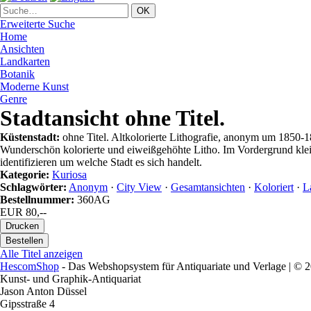
Erweiterte Suche
Home
Ansichten
Landkarten
Botanik
Moderne Kunst
Genre
Stadtansicht ohne Titel.
Küstenstadt:
ohne Titel. Altkolorierte Lithografie, anonym um 1850-1
Wunderschön kolorierte und eiweißgehöhte Litho. Im Vordergrund klein
identifizieren um welche Stadt es sich handelt.
Kategorie:
Kuriosa
Schlagwörter:
Anonym
·
City View
·
Gesamtansichten
·
Koloriert
·
L
Bestellnummer:
360AG
EUR 80,--
Alle Titel anzeigen
HescomShop
- Das Webshopsystem für Antiquariate und Verlage | ©
Kunst- und Graphik-Antiquariat
Jason Anton Düssel
Gipsstraße 4