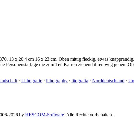
870. 13 x 20,4 cm 16 x 23 cm. Oben mittig fleckig, etwas knapprandig. 
e Personenstaffage die zum Teil Karren ziehend ihren weg gehen. Oben 
andschaft
·
Lithografie
·
lithography
·
litografía
·
Norddeutschland
·
Un
 2006-2026 by
HESCOM-Software
. Alle Rechte vorbehalten.