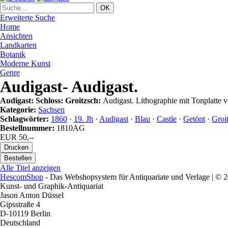
Erweiterte Suche
Home
Ansichten
Landkarten
Botanik
Moderne Kunst
Genre
Audigast- Audigast.
Audigast: Schloss: Groitzsch:
Audigast. Lithographie mit Tonplatte 
Kategorie:
Sachsen
Schlagwörter:
1860
·
19. Jh
·
Audigast
·
Blau
·
Castle
·
Getönt
·
Groi
Bestellnummer:
1810AG
EUR 50,--
Alle Titel anzeigen
HescomShop
- Das Webshopsystem für Antiquariate und Verlage | ©
Kunst- und Graphik-Antiquariat
Jason Anton Düssel
Gipsstraße 4
D-10119 Berlin
Deutschland