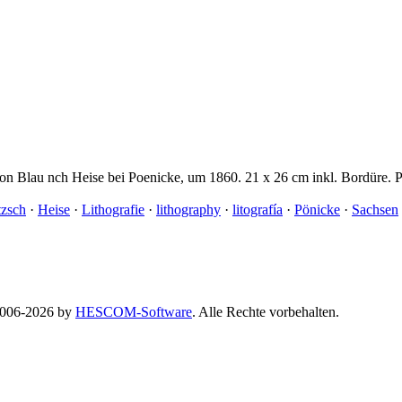
von Blau nch Heise bei Poenicke, um 1860. 21 x 26 cm inkl. Bordüre. P
tzsch
·
Heise
·
Lithografie
·
lithography
·
litografía
·
Pönicke
·
Sachsen
 2006-2026 by
HESCOM-Software
. Alle Rechte vorbehalten.