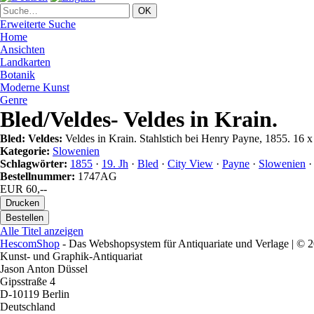
Erweiterte Suche
Home
Ansichten
Landkarten
Botanik
Moderne Kunst
Genre
Bled/Veldes- Veldes in Krain.
Bled: Veldes:
Veldes in Krain. Stahlstich bei Henry Payne, 1855. 16 x
Kategorie:
Slowenien
Schlagwörter:
1855
·
19. Jh
·
Bled
·
City View
·
Payne
·
Slowenien
Bestellnummer:
1747AG
EUR 60,--
Alle Titel anzeigen
HescomShop
- Das Webshopsystem für Antiquariate und Verlage | ©
Kunst- und Graphik-Antiquariat
Jason Anton Düssel
Gipsstraße 4
D-10119 Berlin
Deutschland