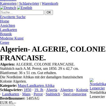
Kategorien
|
Schlagwörter
|
Warenkorb
Erweiterte Suche
Home
Ansichten
Landkarten
Botanik
Moderne Kunst
Genre
Algerien- ALGERIE, COLONIE
FRANCAISE.
Algerien:
ALGERIE, COLONIE FRANCAISE.
Stahlstich nach A.M. Perrot, um 1850. 29 x 42,7 cm.
Blattformat: 36 x 51 cm. Gut erhalten.
Die Nordküste Afrikas mit der damaligen französischen
Kolonie Algerien.
Kategorie:
Maps/Landkarten Afrika
Schlagwörter:
1850
·
19. Jh
·
Algeria
·
Algerien
·
Kolonie
Nordafrika
·
Landkarten
·
Maps
·
Perrot
·
Stahlstich
·
Steel engraving
Lemercier
Bestellnummer:
1405AG
EUR 85,--