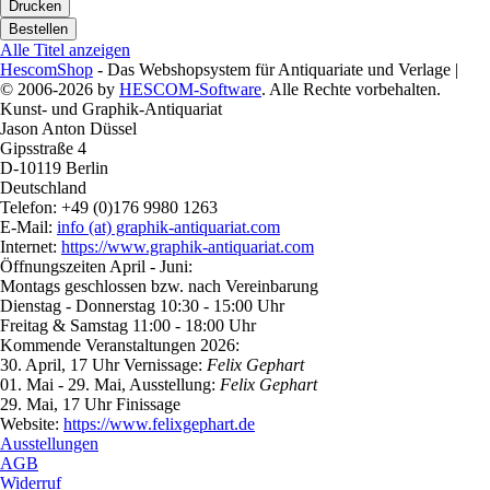
Alle Titel anzeigen
HescomShop
- Das Webshopsystem für Antiquariate und Verlage |
© 2006-2026 by
HESCOM-Software
. Alle Rechte vorbehalten.
Kunst- und Graphik-Antiquariat
Jason Anton Düssel
Gipsstraße 4
D-10119 Berlin
Deutschland
Telefon: +49 (0)176 9980 1263
E-Mail:
info (at) graphik-antiquariat.com
Internet:
https://www.graphik-antiquariat.com
Öffnungszeiten April - Juni:
Montags geschlossen bzw. nach Vereinbarung
Dienstag - Donnerstag 10:30 - 15:00 Uhr
Freitag & Samstag 11:00 - 18:00 Uhr
Kommende Veranstaltungen 2026:
30. April, 17 Uhr Vernissage:
Felix Gephart
01. Mai - 29. Mai, Ausstellung:
Felix Gephart
29. Mai, 17 Uhr Finissage
Website:
https://www.felixgephart.de
Ausstellungen
AGB
Widerruf