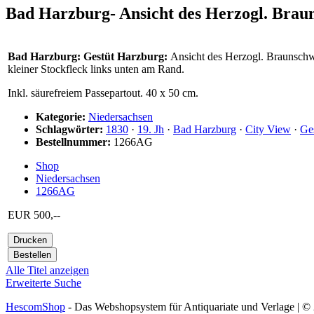
Bad Harzburg- Ansicht des Herzogl. Braun
Bad Harzburg: Gestüt Harzburg:
Ansicht des Herzogl. Braunschwe
kleiner Stockfleck links unten am Rand.
Inkl. säurefreiem Passepartout. 40 x 50 cm.
Kategorie:
Niedersachsen
Schlagwörter:
1830
·
19. Jh
·
Bad Harzburg
·
City View
·
Ge
Bestellnummer:
1266AG
Shop
Niedersachsen
1266AG
EUR 500,--
Alle Titel anzeigen
Erweiterte Suche
HescomShop
- Das Webshopsystem für Antiquariate und Verlage | 