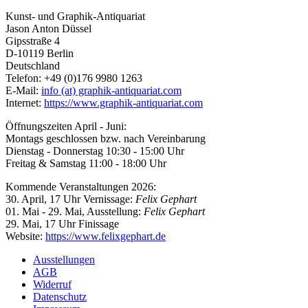
Kunst- und Graphik-Antiquariat
Jason Anton Düssel
Gipsstraße 4
D-10119 Berlin
Deutschland
Telefon: +49 (0)176 9980 1263
E-Mail:
info (at) graphik-antiquariat.com
Internet:
https://www.graphik-antiquariat.com
Öffnungszeiten April - Juni:
Montags geschlossen bzw. nach Vereinbarung
Dienstag - Donnerstag 10:30 - 15:00 Uhr
Freitag & Samstag 11:00 - 18:00 Uhr
Kommende Veranstaltungen 2026:
30. April, 17 Uhr Vernissage:
Felix Gephart
01. Mai - 29. Mai, Ausstellung:
Felix Gephart
29. Mai, 17 Uhr Finissage
Website:
https://www.felixgephart.de
Ausstellungen
AGB
Widerruf
Datenschutz