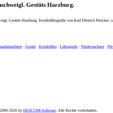
schweigl. Gestüts Harzburg.
igl. Gestüts Harzburg. Kreidelithografie von Karl Dietrich Pirscher, c
samtansichten
·
Gestüt
·
Kreidelitho
·
Lithografie
·
Niedersachsen
·
Pfe
© 2006-2026 by
HESCOM-Software
. Alle Rechte vorbehalten.