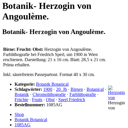
Botanik- Herzogin von
Angoulème.
Botanik- Herzogin von Angoulème.
Birne: Frucht: Obst:
Herzogin von Angoulème.
Farblithografie bei Friedrich Sperl, um 1900 in Wien
erschienen. Darstellung: 21 x 16 cm. Blatt: 28,5 x 21 cm.
Prima erhalten.
Inkl. säurefreiem Passepartout. Format 40 x 30 cm.
Kategorie:
Botanik Botanical
Schlagwörter:
1900
·
20. Jh
·
Birnen
·
Botanical
·
Botanik
·
Chromolithografie
·
Farblithografie
·
Früchte
·
Fruits
·
Obst
·
Sperl Friedrich
Herzogin
Bestellnummer:
1085AG
von
Shop
Botanik Botanical
1085AG