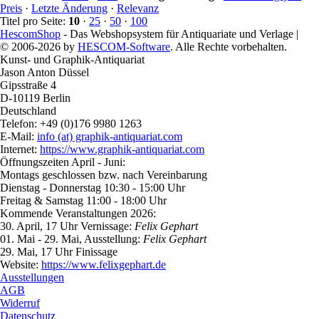
Preis
·
Letzte Änderung
·
Relevanz
Titel pro Seite:
10
·
25
·
50
·
100
HescomShop
- Das Webshopsystem für Antiquariate und Verlage |
© 2006-2026 by
HESCOM-Software
. Alle Rechte vorbehalten.
Kunst- und Graphik-Antiquariat
Jason Anton Düssel
Gipsstraße 4
D-10119 Berlin
Deutschland
Telefon: +49 (0)176 9980 1263
E-Mail:
info (at) graphik-antiquariat.com
Internet:
https://www.graphik-antiquariat.com
Öffnungszeiten April - Juni:
Montags geschlossen bzw. nach Vereinbarung
Dienstag - Donnerstag 10:30 - 15:00 Uhr
Freitag & Samstag 11:00 - 18:00 Uhr
Kommende Veranstaltungen 2026:
30. April, 17 Uhr Vernissage:
Felix Gephart
01. Mai - 29. Mai, Ausstellung:
Felix Gephart
29. Mai, 17 Uhr Finissage
Website:
https://www.felixgephart.de
Ausstellungen
AGB
Widerruf
Datenschutz