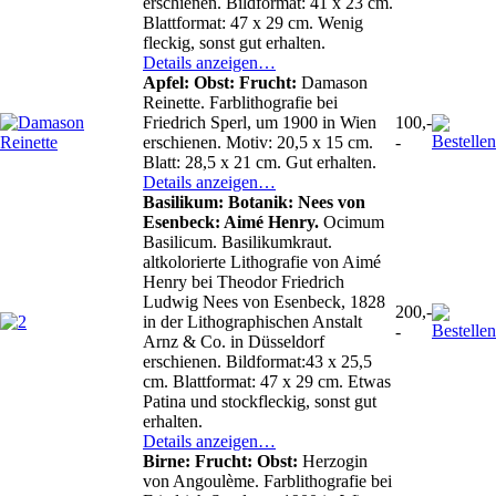
erschienen. Bildformat: 41 x 23 cm.
Blattformat: 47 x 29 cm. Wenig
fleckig, sonst gut erhalten.
Details anzeigen…
Apfel: Obst: Frucht:
Damason
Reinette. Farblithografie bei
Friedrich Sperl, um 1900 in Wien
100,-
erschienen. Motiv: 20,5 x 15 cm.
-
Blatt: 28,5 x 21 cm. Gut erhalten.
Details anzeigen…
Basilikum: Botanik: Nees von
Esenbeck: Aimé Henry.
Ocimum
Basilicum. Basilikumkraut.
altkolorierte Lithografie von Aimé
Henry bei Theodor Friedrich
Ludwig Nees von Esenbeck, 1828
200,-
in der Lithographischen Anstalt
-
Arnz & Co. in Düsseldorf
erschienen. Bildformat:43 x 25,5
cm. Blattformat: 47 x 29 cm. Etwas
Patina und stockfleckig, sonst gut
erhalten.
Details anzeigen…
Birne: Frucht: Obst:
Herzogin
von Angoulème. Farblithografie bei