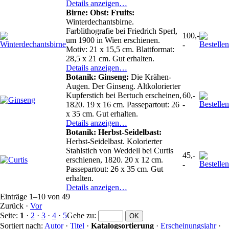
Details anzeigen…
Birne: Obst: Fruits:
Winterdechantsbirne.
Farblithografie bei Friedrich Sperl,
100,-
um 1900 in Wien erschienen.
-
Motiv: 21 x 15,5 cm. Blattformat:
28,5 x 21 cm. Gut erhalten.
Details anzeigen…
Botanik: Ginseng:
Die Krähen-
Augen. Der Ginseng. Altkolorierter
Kupferstich bei Bertuch erscheinen,
60,-
1820. 19 x 16 cm. Passepartout: 26
-
x 35 cm. Gut erhalten.
Details anzeigen…
Botanik: Herbst-Seidelbast:
Herbst-Seidelbast. Kolorierter
Stahlstich von Weddell bei Curtis
45,-
erschienen, 1820. 20 x 12 cm.
-
Passepartout: 26 x 35 cm. Gut
erhalten.
Details anzeigen…
Einträge 1–10 von 49
Zurück
·
Vor
Seite:
1
·
2
·
3
·
4
·
5
Gehe zu
:
Sortiert nach:
Autor
·
Titel
·
Katalogsortierung
·
Erscheinungsjahr
·