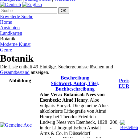
Erweiterte Suche
Home
Ansichten
Landkarten
Botanik
Moderne Kunst
Genre
Botanik
Die Liste enthält 49 Einträge. Suchergebnisse löschen und
Gesamtbestand
anzeigen.
Beschreibung
Abbildung
Preis
Stichwort, Autor, Titel,
EUR
Buchbeschreibung
Aloe Vera: Botanical: Nees von
Esenbeck: Aimé Henry.
Aloe
vulgaris Encycl. Die gemeine Aloe.
altkolorierte Lithografie von Aimé
Henry bei Theodor Friedrich
Ludwig Nees von Esenbeck, 1828
200,-
in der Lithographischen Anstalt
-
Arnz & Co. in Düsseldorf