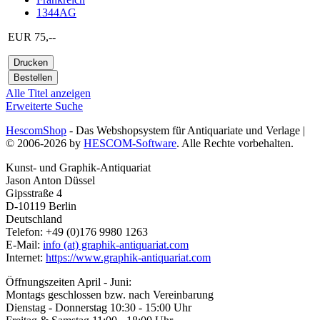
1344AG
EUR 75,--
Alle Titel anzeigen
Erweiterte Suche
HescomShop
- Das Webshopsystem für Antiquariate und Verlage |
© 2006-2026 by
HESCOM-Software
. Alle Rechte vorbehalten.
Kunst- und Graphik-Antiquariat
Jason Anton Düssel
Gipsstraße 4
D-10119 Berlin
Deutschland
Telefon: +49 (0)176 9980 1263
E-Mail:
info (at) graphik-antiquariat.com
Internet:
https://www.graphik-antiquariat.com
Öffnungszeiten April - Juni:
Montags geschlossen bzw. nach Vereinbarung
Dienstag - Donnerstag 10:30 - 15:00 Uhr