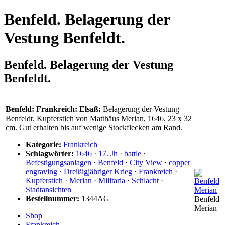
Benfeld. Belagerung der
Vestung Benfeldt.
Benfeld. Belagerung der Vestung
Benfeldt.
Benfeld: Frankreich: Elsaß:
Belagerung der Vestung
Benfeldt. Kupferstich von Matthäus Merian, 1646. 23 x 32
cm. Gut erhalten bis auf wenige Stockflecken am Rand.
Kategorie:
Frankreich
Schlagwörter:
1646
·
17. Jh
·
battle
·
Befestigungsanlagen
·
Benfeld
·
City View
·
copper
engraving
·
Dreißigjähriger Krieg
·
Frankreich
·
Kupferstich
·
Merian
·
Militaria
·
Schlacht
·
Stadtansichten
Bestellnummer:
1344AG
Benfeld
Merian
Shop
Frankreich