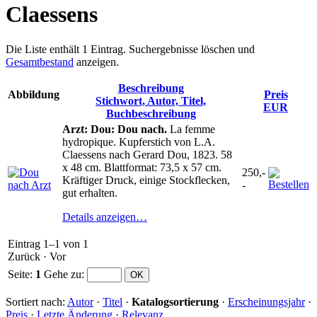
Claessens
Die Liste enthält 1 Eintrag. Suchergebnisse löschen und
Gesamtbestand
anzeigen.
Beschreibung
Abbildung
Preis
Stichwort, Autor, Titel,
EUR
Buchbeschreibung
Arzt: Dou: Dou nach.
La femme
hydropique. Kupferstich von L.A.
Claessens nach Gerard Dou, 1823. 58
x 48 cm. Blattformat: 73,5 x 57 cm.
250,-
Kräftiger Druck, einige Stockflecken,
-
gut erhalten.
Details anzeigen…
Eintrag 1–1 von 1
Zurück
·
Vor
Seite:
1
Gehe zu
:
Sortiert nach:
Autor
·
Titel
·
Katalogsortierung
·
Erscheinungsjahr
·
Preis
·
Letzte Änderung
·
Relevanz