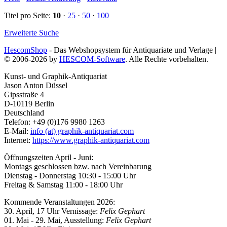
Titel pro Seite:
10
·
25
·
50
·
100
Erweiterte Suche
HescomShop
- Das Webshopsystem für Antiquariate und Verlage |
© 2006-2026 by
HESCOM-Software
. Alle Rechte vorbehalten.
Kunst- und Graphik-Antiquariat
Jason Anton Düssel
Gipsstraße 4
D-10119 Berlin
Deutschland
Telefon: +49 (0)176 9980 1263
E-Mail:
info (at) graphik-antiquariat.com
Internet:
https://www.graphik-antiquariat.com
Öffnungszeiten April - Juni:
Montags geschlossen bzw. nach Vereinbarung
Dienstag - Donnerstag 10:30 - 15:00 Uhr
Freitag & Samstag 11:00 - 18:00 Uhr
Kommende Veranstaltungen 2026:
30. April, 17 Uhr Vernissage:
Felix Gephart
01. Mai - 29. Mai, Ausstellung:
Felix Gephart