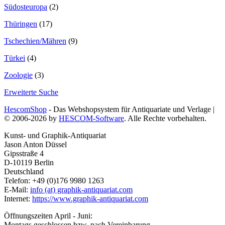
Südosteuropa
(2)
Thüringen
(17)
Tschechien/Mähren
(9)
Türkei
(4)
Zoologie
(3)
Erweiterte Suche
HescomShop
- Das Webshopsystem für Antiquariate und Verlage |
© 2006-2026 by
HESCOM-Software
. Alle Rechte vorbehalten.
Kunst- und Graphik-Antiquariat
Jason Anton Düssel
Gipsstraße 4
D-10119 Berlin
Deutschland
Telefon: +49 (0)176 9980 1263
E-Mail:
info (at) graphik-antiquariat.com
Internet:
https://www.graphik-antiquariat.com
Öffnungszeiten April - Juni:
Montags geschlossen bzw. nach Vereinbarung