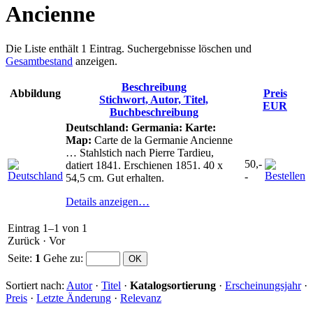
Ancienne
Die Liste enthält 1 Eintrag. Suchergebnisse löschen und
Gesamtbestand
anzeigen.
Beschreibung
Abbildung
Preis
Stichwort, Autor, Titel,
EUR
Buchbeschreibung
Deutschland: Germania: Karte:
Map:
Carte de la Germanie Ancienne
… Stahlstich nach Pierre Tardieu,
50,-
datiert 1841. Erschienen 1851. 40 x
-
54,5 cm. Gut erhalten.
Details anzeigen…
Eintrag 1–1 von 1
Zurück
·
Vor
Seite:
1
Gehe zu
:
Sortiert nach:
Autor
·
Titel
·
Katalogsortierung
·
Erscheinungsjahr
·
Preis
·
Letzte Änderung
·
Relevanz