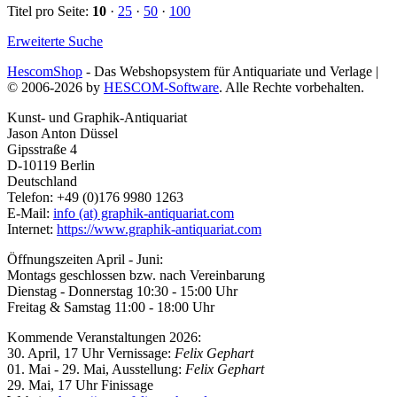
Titel pro Seite:
10
·
25
·
50
·
100
Erweiterte Suche
HescomShop
- Das Webshopsystem für Antiquariate und Verlage |
© 2006-2026 by
HESCOM-Software
. Alle Rechte vorbehalten.
Kunst- und Graphik-Antiquariat
Jason Anton Düssel
Gipsstraße 4
D-10119 Berlin
Deutschland
Telefon: +49 (0)176 9980 1263
E-Mail:
info (at) graphik-antiquariat.com
Internet:
https://www.graphik-antiquariat.com
Öffnungszeiten April - Juni:
Montags geschlossen bzw. nach Vereinbarung
Dienstag - Donnerstag 10:30 - 15:00 Uhr
Freitag & Samstag 11:00 - 18:00 Uhr
Kommende Veranstaltungen 2026:
30. April, 17 Uhr Vernissage:
Felix Gephart
01. Mai - 29. Mai, Ausstellung:
Felix Gephart
29. Mai, 17 Uhr Finissage