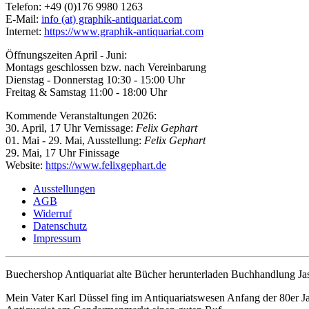
Telefon: +49 (0)176 9980 1263
E-Mail:
info (at) graphik-antiquariat.com
Internet:
https://www.graphik-antiquariat.com
Öffnungszeiten April - Juni:
Montags geschlossen bzw. nach Vereinbarung
Dienstag - Donnerstag 10:30 - 15:00 Uhr
Freitag & Samstag 11:00 - 18:00 Uhr
Kommende Veranstaltungen 2026:
30. April, 17 Uhr Vernissage:
Felix Gephart
01. Mai - 29. Mai, Ausstellung:
Felix Gephart
29. Mai, 17 Uhr Finissage
Website:
https://www.felixgephart.de
Ausstellungen
AGB
Widerruf
Datenschutz
Impressum
Buechershop Antiquariat alte Bücher herunterladen Buchhandlung J
Mein Vater Karl Düssel fing im Antiquariatswesen Anfang der 80er J