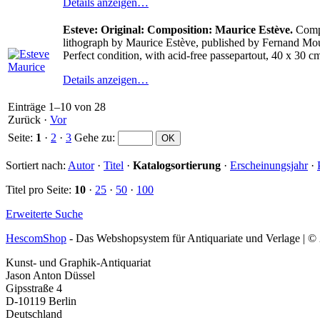
Details anzeigen…
Esteve: Original: Composition: Maurice Estève.
Compo
lithograph by Maurice Estève, published by Fernand Mourl
Perfect condition, with acid-free passepartout, 40 x 30 c
Details anzeigen…
Einträge 1–10 von 28
Zurück
·
Vor
Seite:
1
·
2
·
3
Gehe zu
:
Sortiert nach:
Autor
·
Titel
·
Katalogsortierung
·
Erscheinungsjahr
·
Titel pro Seite:
10
·
25
·
50
·
100
Erweiterte Suche
HescomShop
- Das Webshopsystem für Antiquariate und Verlage | 
Kunst- und Graphik-Antiquariat
Jason Anton Düssel
Gipsstraße 4
D-10119 Berlin
Deutschland