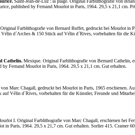
urice.
Saint-Jean-de-Luz : la plage. Original Farblithografie von Bri
rice, published by Fernand Mourlot in Paris, 1964. 29,5 x 21,1 cm. Pr
Original Farblithografie von Bernard Buffet, gedruckt bei Mourlot in P
élin d´Arches & 150 Stück auf Vélin d´Rives, vorbehalten für die Kün
d Cathelin.
Mexique. Original Farblithografie von Bernard Cathelin, e
d by Fernand Mourlot in Paris, 1964. 29,5 x 21,1 cm. Gut erhalten.
e von Marc Chagall, gedruckt bei Mourlot in Paris, 1965 erschienen. Au
uf Vélin d´Rives, vorbehalten für die Künstler, Freunde und Mitarbeit
urlot I. Original Farblithografie von Marc Chagall, erschienen bei Fer
t in Paris, 1964. 29,5 x 21,7 cm. Gut erhalten. Sorlier 415. Cramer 60