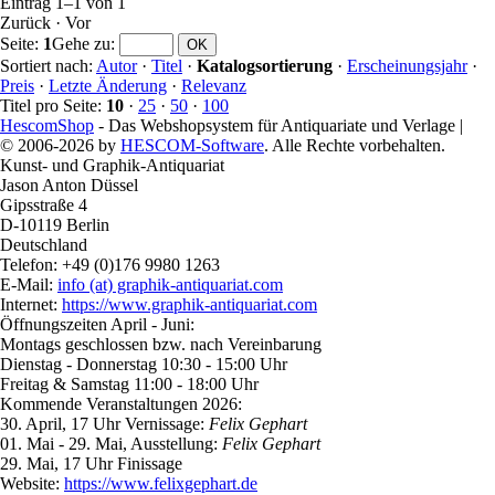
Eintrag 1–1 von 1
Zurück
·
Vor
Seite:
1
Gehe zu
:
Sortiert nach:
Autor
·
Titel
·
Katalogsortierung
·
Erscheinungsjahr
·
Preis
·
Letzte Änderung
·
Relevanz
Titel pro Seite:
10
·
25
·
50
·
100
HescomShop
- Das Webshopsystem für Antiquariate und Verlage |
© 2006-2026 by
HESCOM-Software
. Alle Rechte vorbehalten.
Kunst- und Graphik-Antiquariat
Jason Anton Düssel
Gipsstraße 4
D-10119 Berlin
Deutschland
Telefon: +49 (0)176 9980 1263
E-Mail:
info (at) graphik-antiquariat.com
Internet:
https://www.graphik-antiquariat.com
Öffnungszeiten April - Juni:
Montags geschlossen bzw. nach Vereinbarung
Dienstag - Donnerstag 10:30 - 15:00 Uhr
Freitag & Samstag 11:00 - 18:00 Uhr
Kommende Veranstaltungen 2026:
30. April, 17 Uhr Vernissage:
Felix Gephart
01. Mai - 29. Mai, Ausstellung:
Felix Gephart
29. Mai, 17 Uhr Finissage
Website:
https://www.felixgephart.de