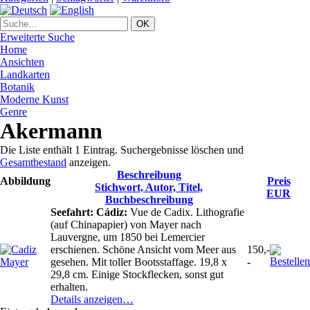
Erweiterte Suche
Home
Ansichten
Landkarten
Botanik
Moderne Kunst
Genre
Akermann
Die Liste enthält 1 Eintrag. Suchergebnisse löschen und
Gesamtbestand
anzeigen.
Beschreibung
Abbildung
Preis
Stichwort, Autor, Titel,
EUR
Buchbeschreibung
Seefahrt: Cádiz:
Vue de Cadix. Lithografie
(auf Chinapapier) von Mayer nach
Lauvergne, um 1850 bei Lemercier
erschienen. Schöne Ansicht vom Meer aus
150,-
gesehen. Mit toller Bootsstaffage. 19,8 x
-
29,8 cm. Einige Stockflecken, sonst gut
erhalten.
Details anzeigen…