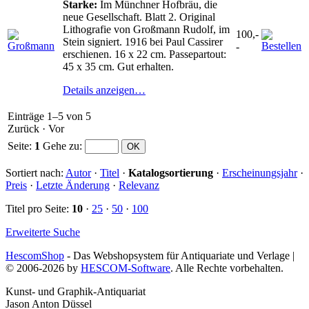
Starke:
Im Münchner Hofbräu, die
neue Gesellschaft. Blatt 2. Original
Lithografie von Großmann Rudolf, im
100,-
Stein signiert. 1916 bei Paul Cassirer
-
erschienen. 16 x 22 cm. Passepartout:
45 x 35 cm. Gut erhalten.
Details anzeigen…
Einträge 1–5 von 5
Zurück
·
Vor
Seite:
1
Gehe zu
:
Sortiert nach:
Autor
·
Titel
·
Katalogsortierung
·
Erscheinungsjahr
·
Preis
·
Letzte Änderung
·
Relevanz
Titel pro Seite:
10
·
25
·
50
·
100
Erweiterte Suche
HescomShop
- Das Webshopsystem für Antiquariate und Verlage |
© 2006-2026 by
HESCOM-Software
. Alle Rechte vorbehalten.
Kunst- und Graphik-Antiquariat
Jason Anton Düssel