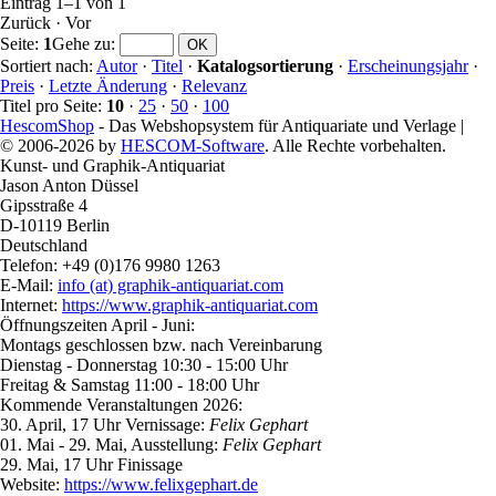
Eintrag 1–1 von 1
Zurück
·
Vor
Seite:
1
Gehe zu
:
Sortiert nach:
Autor
·
Titel
·
Katalogsortierung
·
Erscheinungsjahr
·
Preis
·
Letzte Änderung
·
Relevanz
Titel pro Seite:
10
·
25
·
50
·
100
HescomShop
- Das Webshopsystem für Antiquariate und Verlage |
© 2006-2026 by
HESCOM-Software
. Alle Rechte vorbehalten.
Kunst- und Graphik-Antiquariat
Jason Anton Düssel
Gipsstraße 4
D-10119 Berlin
Deutschland
Telefon: +49 (0)176 9980 1263
E-Mail:
info (at) graphik-antiquariat.com
Internet:
https://www.graphik-antiquariat.com
Öffnungszeiten April - Juni:
Montags geschlossen bzw. nach Vereinbarung
Dienstag - Donnerstag 10:30 - 15:00 Uhr
Freitag & Samstag 11:00 - 18:00 Uhr
Kommende Veranstaltungen 2026:
30. April, 17 Uhr Vernissage:
Felix Gephart
01. Mai - 29. Mai, Ausstellung:
Felix Gephart
29. Mai, 17 Uhr Finissage
Website:
https://www.felixgephart.de