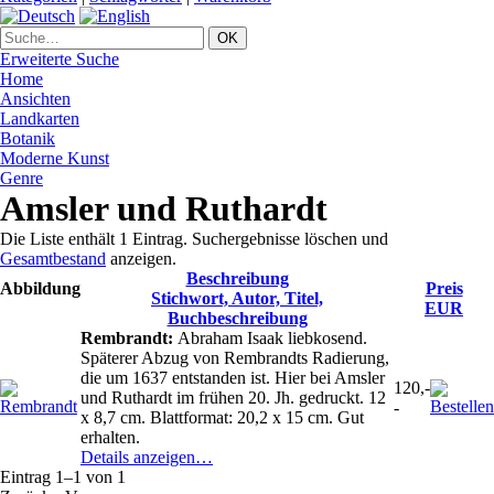
Erweiterte Suche
Home
Ansichten
Landkarten
Botanik
Moderne Kunst
Genre
Amsler und Ruthardt
Die Liste enthält 1 Eintrag. Suchergebnisse löschen und
Gesamtbestand
anzeigen.
Beschreibung
Abbildung
Preis
Stichwort, Autor, Titel,
EUR
Buchbeschreibung
Rembrandt:
Abraham Isaak liebkosend.
Späterer Abzug von Rembrandts Radierung,
die um 1637 entstanden ist. Hier bei Amsler
120,-
und Ruthardt im frühen 20. Jh. gedruckt. 12
-
x 8,7 cm. Blattformat: 20,2 x 15 cm. Gut
erhalten.
Details anzeigen…
Eintrag 1–1 von 1