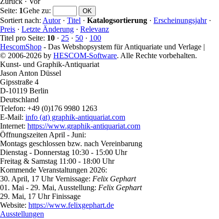
Zurück
·
Vor
Seite:
1
Gehe zu
:
Sortiert nach:
Autor
·
Titel
·
Katalogsortierung
·
Erscheinungsjahr
·
Preis
·
Letzte Änderung
·
Relevanz
Titel pro Seite:
10
·
25
·
50
·
100
HescomShop
- Das Webshopsystem für Antiquariate und Verlage |
© 2006-2026 by
HESCOM-Software
. Alle Rechte vorbehalten.
Kunst- und Graphik-Antiquariat
Jason Anton Düssel
Gipsstraße 4
D-10119 Berlin
Deutschland
Telefon: +49 (0)176 9980 1263
E-Mail:
info (at) graphik-antiquariat.com
Internet:
https://www.graphik-antiquariat.com
Öffnungszeiten April - Juni:
Montags geschlossen bzw. nach Vereinbarung
Dienstag - Donnerstag 10:30 - 15:00 Uhr
Freitag & Samstag 11:00 - 18:00 Uhr
Kommende Veranstaltungen 2026:
30. April, 17 Uhr Vernissage:
Felix Gephart
01. Mai - 29. Mai, Ausstellung:
Felix Gephart
29. Mai, 17 Uhr Finissage
Website:
https://www.felixgephart.de
Ausstellungen