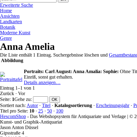
Erweiterte Suche
Home
Ansichten
Landkarten
Botanik
Moderne Kunst
Genre
Anna Amelia
Die Liste enthält 1 Eintrag. Suchergebnisse löschen und
Gesamtbestan
Abbildung
Portraits: Carl August: Anna Amalia: Sophie:
Ohne Tit
Einriß, sonst gut erhalten.
Details anzeigen…
Eintrag 1–1 von 1
Zurück
·
Vor
Seite:
1
Gehe zu
:
Sortiert nach:
Autor
·
Titel
·
Katalogsortierung
·
Erscheinungsjahr
·
P
Titel pro Seite:
10
·
25
·
50
·
100
HescomShop
- Das Webshopsystem für Antiquariate und Verlage | ©
Kunst- und Graphik-Antiquariat
Jason Anton Düssel
Gipsstraße 4