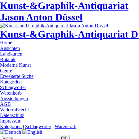
Kunst-&Graphik-Antiquariat
Jason Anton Düssel
Kunst-&Graphik-Antiquariat D
Home
Ansichten
Landkarten
Botanik
Moderne Kunst
Genre
Erweiterte Suche
Kategorien
Schlagwörter
Warenkorb
Ausstellungen
AGB
Widerrufsrecht
Datenschutz
Impressum
Kategorien
|
Schlagwörter
|
Warenkorb