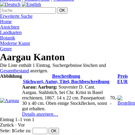
Erweiterte Suche
Home
Ansichten
Landkarten
Botanik
Moderne Kunst
Genre
Aargau Kanton
Die Liste enthält 1 Eintrag. Suchergebnisse löschen und
Gesamtbestand
anzeigen.
Abbildung
Beschreibung
Preis
Stichwort, Autor, Titel, Buchbeschreibung
EUR
Aarau: Aarburg:
Souvenier D. Cant.
Aargau. Stahlstich, bei Chr. Krüsi in Basel
erschienen, 1867. 14 x 22 cm. Passepartout:
70,-
30 x 40 cm. Oben einige Stockflecken, sonst
-
gut erhalten.
Details anzeigen…
Eintrag 1–1 von 1
Zurück
·
Vor
Seite:
1
Gehe zu
: