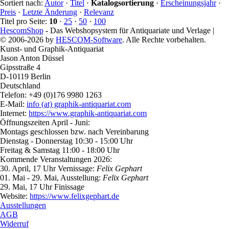
Sortiert nach:
Autor
·
Titel
·
Katalogsortierung
·
Erscheinungsjahr
·
Preis
·
Letzte Änderung
·
Relevanz
Titel pro Seite:
10
·
25
·
50
·
100
HescomShop
- Das Webshopsystem für Antiquariate und Verlage |
© 2006-2026 by
HESCOM-Software
. Alle Rechte vorbehalten.
Kunst- und Graphik-Antiquariat
Jason Anton Düssel
Gipsstraße 4
D-10119 Berlin
Deutschland
Telefon: +49 (0)176 9980 1263
E-Mail:
info (at) graphik-antiquariat.com
Internet:
https://www.graphik-antiquariat.com
Öffnungszeiten April - Juni:
Montags geschlossen bzw. nach Vereinbarung
Dienstag - Donnerstag 10:30 - 15:00 Uhr
Freitag & Samstag 11:00 - 18:00 Uhr
Kommende Veranstaltungen 2026:
30. April, 17 Uhr Vernissage:
Felix Gephart
01. Mai - 29. Mai, Ausstellung:
Felix Gephart
29. Mai, 17 Uhr Finissage
Website:
https://www.felixgephart.de
Ausstellungen
AGB
Widerruf