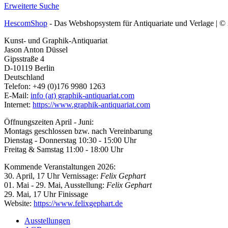
Erweiterte Suche
HescomShop
- Das Webshopsystem für Antiquariate und Verlage | 
Kunst- und Graphik-Antiquariat
Jason Anton Düssel
Gipsstraße 4
D-10119 Berlin
Deutschland
Telefon: +49 (0)176 9980 1263
E-Mail:
info (at) graphik-antiquariat.com
Internet:
https://www.graphik-antiquariat.com
Öffnungszeiten April - Juni:
Montags geschlossen bzw. nach Vereinbarung
Dienstag - Donnerstag 10:30 - 15:00 Uhr
Freitag & Samstag 11:00 - 18:00 Uhr
Kommende Veranstaltungen 2026:
30. April, 17 Uhr Vernissage:
Felix Gephart
01. Mai - 29. Mai, Ausstellung:
Felix Gephart
29. Mai, 17 Uhr Finissage
Website:
https://www.felixgephart.de
Ausstellungen