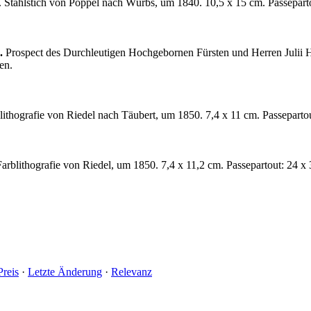
Stahlstich von Poppel nach Würbs, um 1840. 10,5 x 15 cm. Passepartou
.
Prospect des Durchleutigen Hochgebornen Fürsten und Herren Julii 
en.
blithografie von Riedel nach Täubert, um 1850. 7,4 x 11 cm. Passepartou
arblithografie von Riedel, um 1850. 7,4 x 11,2 cm. Passepartout: 24 x 
Preis
·
Letzte Änderung
·
Relevanz