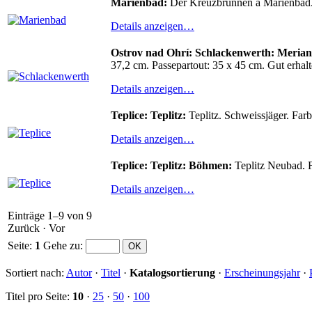
Marienbad:
Der Kreuzbrunnen à Marienbad. 
Details anzeigen…
Ostrov nad Ohrí: Schlackenwerth: Merian
37,2 cm. Passepartout: 35 x 45 cm. Gut erhalt
Details anzeigen…
Teplice: Teplitz:
Teplitz. Schweissjäger. Far
Details anzeigen…
Teplice: Teplitz: Böhmen:
Teplitz Neubad. F
Details anzeigen…
Einträge 1–9 von 9
Zurück
·
Vor
Seite:
1
Gehe zu
:
Sortiert nach:
Autor
·
Titel
·
Katalogsortierung
·
Erscheinungsjahr
·
Titel pro Seite:
10
·
25
·
50
·
100