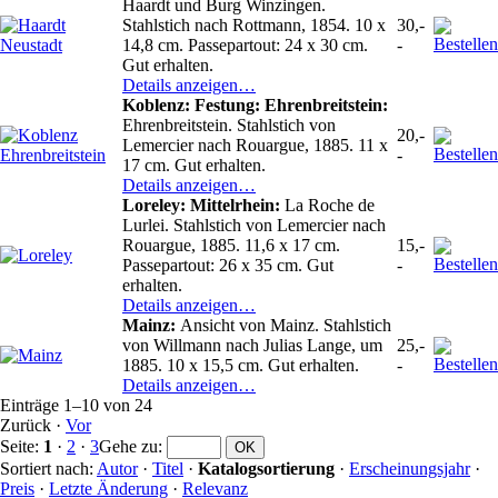
Haardt und Burg Winzingen.
Stahlstich nach Rottmann, 1854. 10 x
30,-
14,8 cm. Passepartout: 24 x 30 cm.
-
Gut erhalten.
Details anzeigen…
Koblenz: Festung: Ehrenbreitstein:
Ehrenbreitstein. Stahlstich von
20,-
Lemercier nach Rouargue, 1885. 11 x
-
17 cm. Gut erhalten.
Details anzeigen…
Loreley: Mittelrhein:
La Roche de
Lurlei. Stahlstich von Lemercier nach
Rouargue, 1885. 11,6 x 17 cm.
15,-
Passepartout: 26 x 35 cm. Gut
-
erhalten.
Details anzeigen…
Mainz:
Ansicht von Mainz. Stahlstich
von Willmann nach Julias Lange, um
25,-
1885. 10 x 15,5 cm. Gut erhalten.
-
Details anzeigen…
Einträge 1–10 von 24
Zurück
·
Vor
Seite:
1
·
2
·
3
Gehe zu
:
Sortiert nach:
Autor
·
Titel
·
Katalogsortierung
·
Erscheinungsjahr
·
Preis
·
Letzte Änderung
·
Relevanz