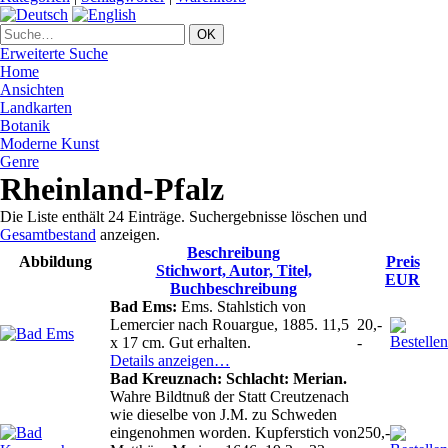
Erweiterte Suche
Home
Ansichten
Landkarten
Botanik
Moderne Kunst
Genre
Rheinland-Pfalz
Die Liste enthält 24 Einträge. Suchergebnisse löschen und
Gesamtbestand
anzeigen.
Beschreibung
Abbildung
Preis
Stichwort, Autor, Titel,
EUR
Buchbeschreibung
Bad Ems:
Ems. Stahlstich von
Lemercier nach Rouargue, 1885. 11,5
20,-
x 17 cm. Gut erhalten.
-
Details anzeigen…
Bad Kreuznach: Schlacht: Merian.
Wahre Bildtnuß der Statt Creutzenach
wie dieselbe von J.M. zu Schweden
eingenohmen worden. Kupferstich von
250,-