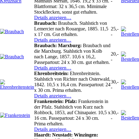
Matthäus Merian, 1646. 19,2 x 33 cm.
-
Blattformat: 32 x 36,5 cm. Mimimale
Stockflecken, sonst gut erhalten.
Details anzeigen…
Braubach:
Braubach. Stahlstich von
Lemercier nach Rouargue, 1885. 11,5
25,-
x 17 cm. Gut erhalten.
-
Details anzeigen…
Braubach: Marxburg:
Braubach und
die Marxburg. Stahlstich von Kolb
20,-
nach Lange, 1857. 10,6 x 16,2,
-
Passepartout: 24 x 30 cm. gut erhalten.
Details anzeigen…
Ehrenbreitstein:
Ehrenbreitstein.
Stahlstich von Richter nach Osterwald,
30,-
1842. 10,5 x 16,4 cm. Passepartout: 24
-
x 30 cm. Prima erhalten.
Details anzeigen…
Frankenstein: Pfalz:
Frankenstein in
der Pfalz. Stahlstich von Kurz nach
Rohbock, 1853, auf Chinapaier. 10,5 x
30,-
16 cm. Passepartout: 24 x 30 cm.
-
Prima erhalten.
Details anzeigen…
Haardt: Neustadt: Winzingen: