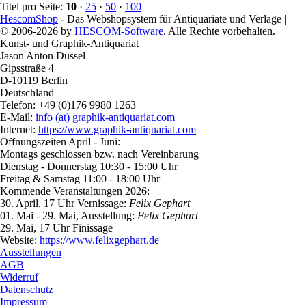
Titel pro Seite:
10
·
25
·
50
·
100
HescomShop
- Das Webshopsystem für Antiquariate und Verlage |
© 2006-2026 by
HESCOM-Software
. Alle Rechte vorbehalten.
Kunst- und Graphik-Antiquariat
Jason Anton Düssel
Gipsstraße 4
D-10119 Berlin
Deutschland
Telefon: +49 (0)176 9980 1263
E-Mail:
info (at) graphik-antiquariat.com
Internet:
https://www.graphik-antiquariat.com
Öffnungszeiten April - Juni:
Montags geschlossen bzw. nach Vereinbarung
Dienstag - Donnerstag 10:30 - 15:00 Uhr
Freitag & Samstag 11:00 - 18:00 Uhr
Kommende Veranstaltungen 2026:
30. April, 17 Uhr Vernissage:
Felix Gephart
01. Mai - 29. Mai, Ausstellung:
Felix Gephart
29. Mai, 17 Uhr Finissage
Website:
https://www.felixgephart.de
Ausstellungen
AGB
Widerruf
Datenschutz
Impressum