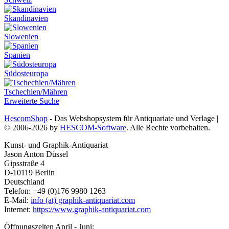
Skandinavien
Slowenien
Spanien
Südosteuropa
Tschechien/Mähren
Erweiterte Suche
HescomShop
- Das Webshopsystem für Antiquariate und Verlage |
© 2006-2026 by
HESCOM-Software
. Alle Rechte vorbehalten.
Kunst- und Graphik-Antiquariat
Jason Anton Düssel
Gipsstraße 4
D-10119 Berlin
Deutschland
Telefon: +49 (0)176 9980 1263
E-Mail:
info (at) graphik-antiquariat.com
Internet:
https://www.graphik-antiquariat.com
Öffnungszeiten April - Juni: